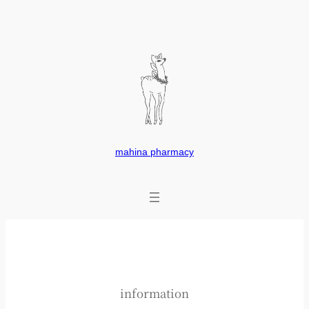
内
容
を
ス
キ
ッ
プ
mahina pharmacy
information