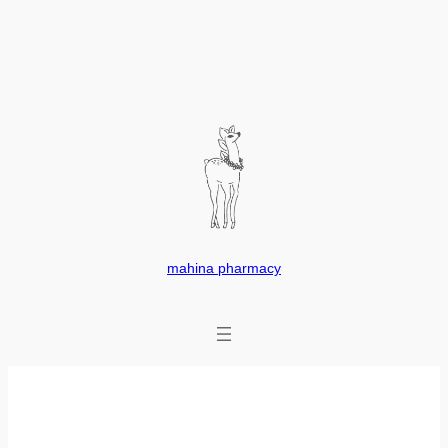
内
容
を
ス
キ
ッ
プ
mahina pharmacy