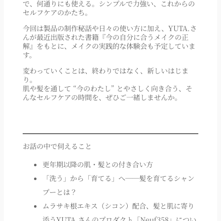
で、何通りにも使える。シンプルで力強い、これからの
セルフケアのかたち。
今回は製品の制作秘話や日々の使い方に加え、YUTA.さ
んが最近出版された書籍『今の自分に合うメイクの正
解』をもとに、メイクの実践的な体験会も予定していま
す。
変わっていくことは、終わりではなく、新しいはじま
り。
肌や髪を通して “今のわたし” とやさしく向き合う、そ
んなセルフケアの時間を、ぜひご一緒しませんか。
お話の中で伺えること
更年期以降の肌・髪との付き合い方
「洗う」から「育てる」へ──髪を育てるシャン
プーとは？
ムラサキ根エキス（シコン）配合、髪と肌に寄り
添うYUTA.さんのプロダクト「Neuf358」につい