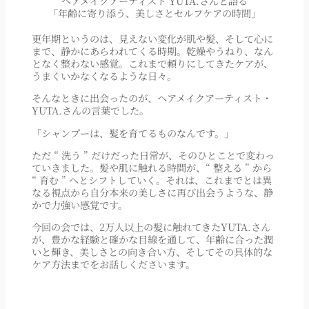
ヘアメイクアーティスト YUTA.さんと語る
「年齢に寄り添う、美しさとセルフケアの時間」
更年期というのは、見えない変化が肌や髪、そして心に
まで、静かにあらわれてくる時期。乾燥やうねり、なん
となく整わない感覚。これまで頼りにしてきたケアが、
うまくいかなくなるような日々。
そんなときに出会ったのが、ヘアメイクアーティスト・
YUTA.さんの言葉でした。
「シャンプーは、髪を育てるものなんです。」
ただ “ 洗う ” だけだった日常が、そのひとことで変わっ
ていきました。髪や肌に触れる時間が、“ 整える ” から
“ 育む ” へとシフトしていく。それは、これまでとは異
なる視点から自分本来の美しさに再び出会うような、静
かで力強い感覚です。
今回の会では、2万人以上の髪に触れてきたYUTA.さん
が、豊かな経験と確かな目線を通して、年齢に合った潤
いと輝き、美しさとの向き合い方、そしてその具体的な
ケア方法までをお話しくださいます。