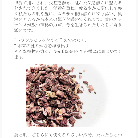
世界で用いられ、炎症を鎮め、乱れた気を静かに整える
とされてきました。年齢を重ね、ゆるやかに変化してゆ
く私たちの肌や髪に、ムラサキ根は静かに寄り添い、奥
深いところから本来の輝きを導いてくれます。紫のエッ
センスが放つ神秘の力が、今を生きるわたしたちに寄り
添います。
“トラブルにフタをする ” のではなく、
“ 本来の健やかさを導き出す ”
そんな植物の力が、Neuf358のケアの根底に息づいてい
ます。
髪と肌、どちらにも使えるやさしい成分。たったひとつ