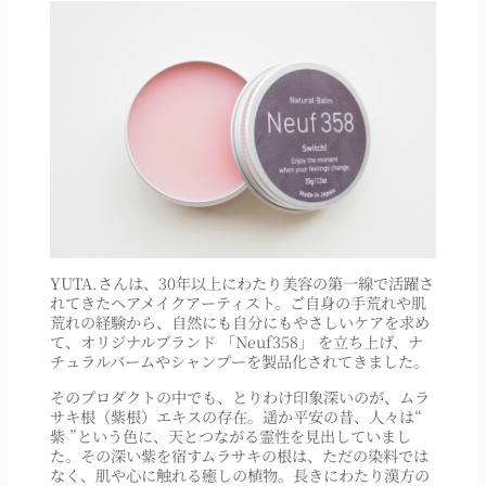
YUTA.さんは、30年以上にわたり美容の第一線で活躍さ
れてきたヘアメイクアーティスト。ご自身の手荒れや肌
荒れの経験から、自然にも自分にもやさしいケアを求め
て、オリジナルブランド 「Neuf358」 を立ち上げ、ナ
チュラルバームやシャンプーを製品化されてきました。
そのプロダクトの中でも、とりわけ印象深いのが、ムラ
サキ根（紫根）エキスの存在。遥か平安の昔、人々は“
紫 ”という色に、天とつながる霊性を見出していまし
た。その深い紫を宿すムラサキの根は、ただの染料では
なく、肌や心に触れる癒しの植物。長きにわたり漢方の