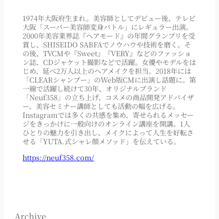
1974年大阪府生まれ。美容師としてデビュー後、テレビ
大阪「スーパー美容師変身バトル」にレギュラー出演。
2000年美容業界誌『ヘアモード』の年間グランプリを受
賞し、SHISEIDO SABFAでノウハウや技術を磨く。そ
の後、TVCMや『Sweet』『VERY』などのファッショ
ン誌、CDジャケット撮影などで活躍。女優やモデルをは
じめ、延べ2万人以上のヘアメイクを担当。2018年には
「CLEARシャンプー」のWeb版CMに出演し話題に。第
一線で活躍し続けて30年、オリジナルブランド
「Neuf358」の立ち上げ、コスメの商品開発アドバイザ
ー、美容セミナー講師としても活動の幅を広げる。
Instagramでは多くの共感を集め、寄せられるメッセー
ジをきっかけに一般向けのオンライン講座を開講。1人
ひとりの魅力を引き出し、メイクによって人生を好転さ
せる「YUTA.式シャレ顔メソッド」を伝えている。
https://neuf358.com/
Archive